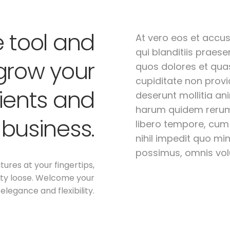
e tool and
At vero eos et accu
qui blanditiis praes
grow your
quos dolores et quas
cupiditate non provid
ients and
deserunt mollitia an
harum quidem rerum f
 business.
libero tempore, cum
nihil impedit quo m
possimus, omnis vo
tures at your fingertips,
vity loose. Welcome your
 elegance and flexibility.