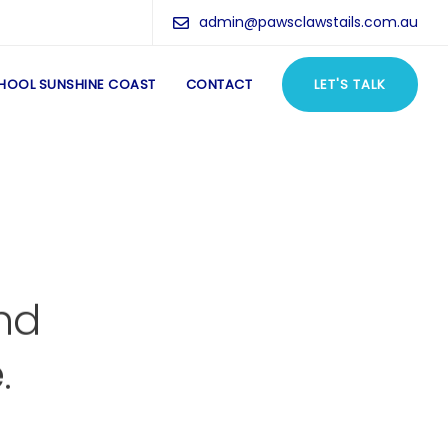
admin@pawsclawstails.com.au
HOOL SUNSHINE COAST
CONTACT
LET'S TALK
and
.