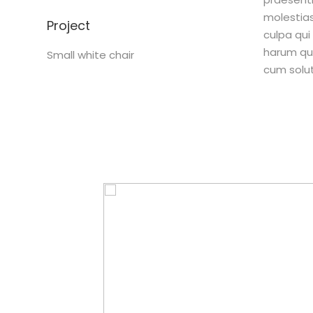
molestias
Project
culpa qui
harum qui
Small white chair
cum solut