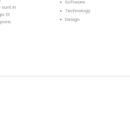
Software
 sunt in
Technology
a. Et
Design
mpore,