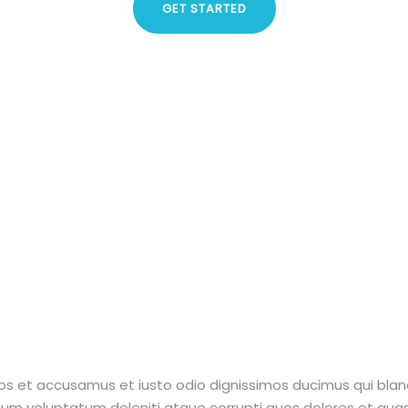
GET STARTED
os et accusamus et iusto odio dignissimos ducimus qui bland
um voluptatum deleniti atque corrupti quos dolores et qua