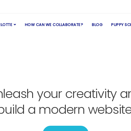
LOTTE
HOW CAN WE COLLABORATE?
BLOG
PUPPY SC
leash your creativity 
build a modern website