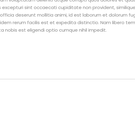
 excepturi sint occaecati cupiditate non provident, similique
 officia deserunt mollitia animi, id est laborum et dolorum fug
dem rerum facilis est et expedita distinctio. Nam libero te
a nobis est eligendi optio cumque nihil impedit.