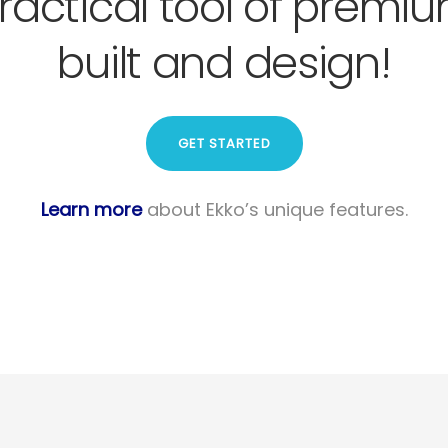
ractical tool of premi
built and design!
GET STARTED
Learn more
about Ekko’s unique features.