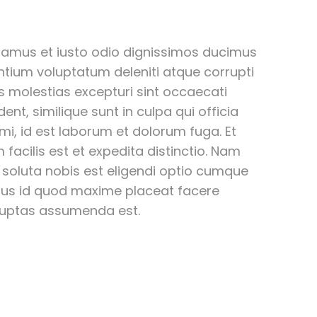
samus et iusto odio dignissimos ducimus
entium voluptatum deleniti atque corrupti
 molestias excepturi sint occaecati
ent, similique sunt in culpa qui officia
imi, id est laborum et dolorum fuga. Et
acilis est et expedita distinctio. Nam
 soluta nobis est eligendi optio cumque
inus id quod maxime placeat facere
luptas assumenda est.